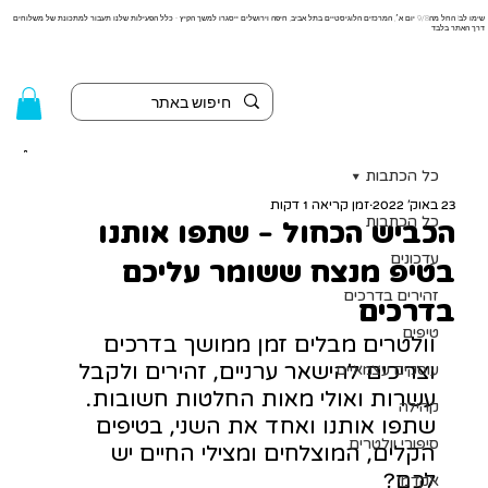
שימו לב! החל מה9/8 יום א׳, המרכזים הלוגיסטיים בתל אביב, חיפה וירושלים ייסגרו למשך הקיץ - כלל הפעילות שלנו תעבור למתכונת של משלוחים
דרך האתר בלבד
כל הכתבות
23 באוק׳ 2022
זמן קריאה 1 דקות
כל הכתבות
הכביש הכחול - שתפו אותנו
עדכונים
בטיפ מנצח ששומר עליכם
זהירים בדרכים
בדרכים
טיפים
וולטרים מבלים זמן ממושך בדרכים 
וצריכים להישאר ערניים, זהירים ולקבל 
עוסקים עצמאיים
עשרות ואולי מאות החלטות חשובות. 
קהילה
שתפו אותנו ואחד את השני, בטיפים 
סיפורי וולטרים
הקלים, המוצלחים ומצילי החיים יש 
לכם?
אקדמי