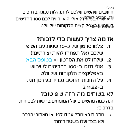
כללי
חושבים שהטיפ שלכם להתנהלות נכונה בדרכים 
וולט מסביב לעולם
הוא שווה במיוחד? אולי הוא ירוויח לכם 100 קרדיטים 
לשימוש באפליקצית הלקוחות של וולט. 
תחרויות ויוזמות
אז מה צריך לעשות כדי לזכות?
צלמו סרטון של כ-10 שניות עם הטיפ 
שלכם (אל תפחדו להיות יצירתיים!)
שלחו לנו את הסרטון -> 
בטופס הבא
אולי תזכו ב-100 קרדיטים לשימוש 
באפליקצית הלקוחות של וולט
על הזוכות והזוכים נכריז בעדכון חגיגי 
ב-3.11.22
לא בטוחים מה הזה טיפ טוב?
הנה כמה מהטיפים של המומחים ברשות לבטיחות 
בדרכים:
מחכים בצומת? עמדו לפני או מאחורי הרכב 
ולא בצד שלו בשטח ה״מת״