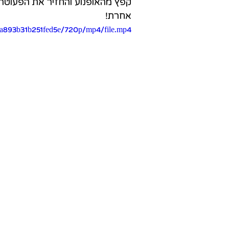
קפץ מהאופנוע והחזיר את הפעוטה 
אחרת!
4a893b31b251fed5e/720p/mp4/file.mp4