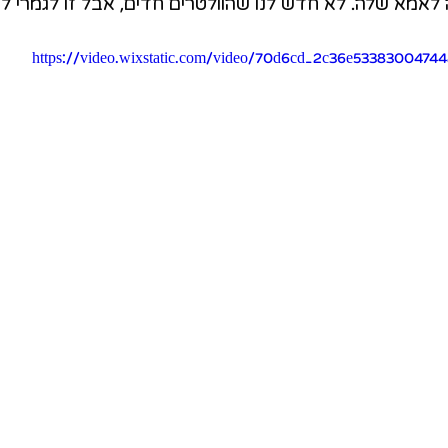
לאמא שלה. לא חדש לנו שהוולטרים חדים, אבל זו לגמרי לי
https://video.wixstatic.com/video/70d6cd_2c36e5338300474