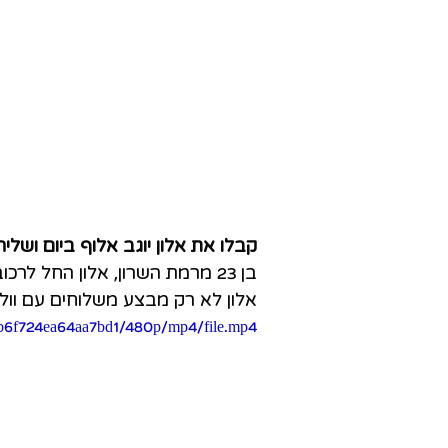
קבלו את אלון יוגב אלוף ביום ושליח
בן 23 מרמת השרון, אלון החל לרכוב על אופניים כשהיה בן 14. ומהר מאוד הגיע לפודיום בארץ ובחול.
אלון לא רק מבצע משלוחים עם וול
f6b6f724ea64aa7bd1/480p/mp4/file.mp4