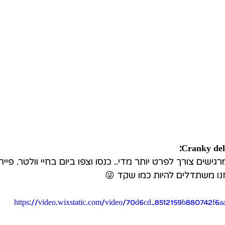
א מרגישים צורך לפרט יותר מדי.. כנסו וצפו ביום בחיי וולטר. פייר
חנו משתדלים להיות כמו שקד 😜
https://video.wixstatic.com/video/70d6cd_8512159b880742f