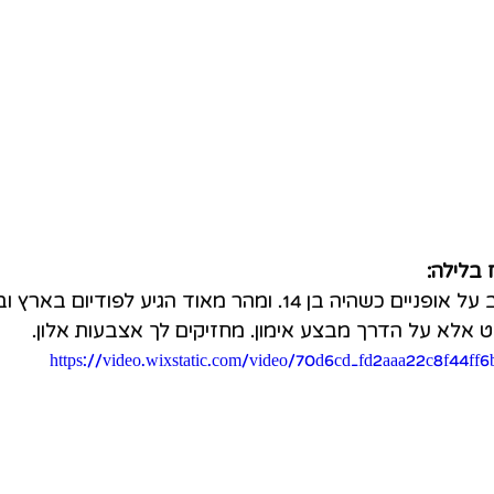
 בלילה:
ט אלא על הדרך מבצע אימון. מחזיקים לך אצבעות אלון.
https://video.wixstatic.com/video/70d6cd_fd2aaa22c8f44f