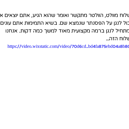
לוח מוולט, הוולטר מתקשר ואומר שהוא הגיע, אתם יוצאים אלי
כול לנגן על הפסנתר שנמצא שם. בשיא התמימות אתם עונים כ
 מתחיל לנגן ברמה מקצועית מאוד למשך כמה דקות. אנחנו 
לוח הזה…
https://video.wixstatic.com/video/70d6cd_bd4fa875ebd04a8