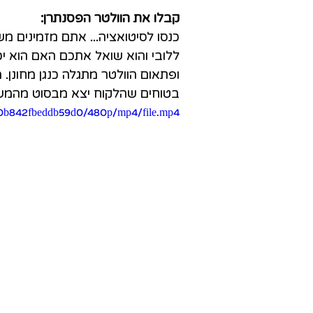
קבלו את הוולטר הפסנתרן:
כנסו לסיטואציה... אתם מזמינים מש
ללובי והוא שואל אתכם האם הוא י
ופתאום הוולטר מתגלה כנגן מחונן.
בטוחים שהלקוח יצא מבסוט מהמש
b80b842fbeddb59d0/480p/mp4/file.mp4