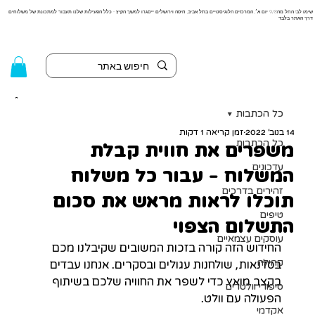
שימו לב! החל מה9/8 יום א׳, המרכזים הלוגיסטיים בתל אביב, חיפה וירושלים ייסגרו למשך הקיץ - כלל הפעילות שלנו תעבור למתכונת של משלוחים
דרך האתר בלבד
כל הכתבות
14 בנוב׳ 2022
זמן קריאה 1 דקות
כל הכתבות
משפרים את חווית קבלת
עדכונים
המשלוח - עבור כל משלוח
זהירים בדרכים
תוכלו לראות מראש את סכום
טיפים
התשלום הצפוי
עוסקים עצמאיים
החידוש הזה קורה בזכות המשובים שקיבלנו מכם 
קהילה
בסדנאות, שולחנות עגולים ובסקרים. אנחנו עבדים 
בקצב מואץ כדי לשפר את החוויה שלכם בשיתוף 
סיפורי וולטרים
הפעולה עם וולט.
אקדמי