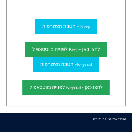
Keep - הטבת הצטרפות
לחצו כאן -Keep לפנייה בווטסאפ ל
Keycost- הטבת הצטרפות
לחצו כאן -Keycost לפנייה בווטסאפ ל
להורדת אפליקציית הוולטרים