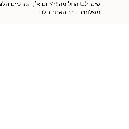
שימו לב! החל מה9/8 יום 
משלוחים דרך האתר בלבד
איזורי ושע
פעילות
עם מעל ל-20 אזורי פעילות וולט