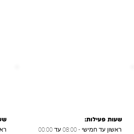
 לדעת איפה
המומלצים?
עפולה ועמק יזרעאל
צפ
שעות פעילות:
שעו
ראשון עד חמישי - 08:00 עד 00:00
ראשון