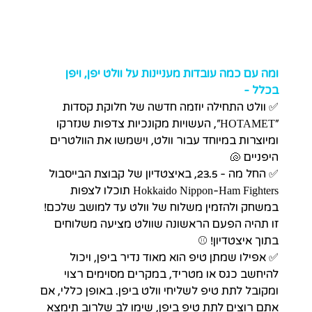
ומה עם כמה עובדות מעניינות על וולט יפן, ויפן 
בכלל - 
✅ 
וולט התחילה יוזמה חדשה של חלוקת קסדות 
"HOTAMET", העשויות מקונכיות צדפות שנזרקו 
ומיוצרות במיוחד עבור וולט, וישמשו את הוולטרים 
היפניים 🐚
✅ החל מה - 23.5, באיצטדיון של קבוצת הבייסבול 
Hokkaido Nippon-Ham Fighters תוכלו לצפות 
במשחק ולהזמין משלוח של וולט עד למושב שלכם! 
זו תהיה הפעם הראשונה שוולט מציעה משלוחים 
בתוך איצטדיון! ⚾️
✅ אפילו ש
מתן טיפ הוא מאוד נדיר ביפן, ויכול 
להיחשב כגס או מטריד, במקרים מסוימים רצוי 
ומקובל לתת טיפ לשליחי וולט ביפן. באופן כללי, אם 
אתם רוצים לתת טיפ ביפן, שימו לב שלרוב תימצא 