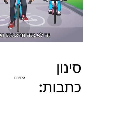
להנגיש את המידע 👇 רקע כללי – מה זה "חש
ישראל" היא רפורמה לאומית של רשות המ
מס מעל סכום מסוים, מחויבת בקבלת מספר
הפקתה. למידע נוסף באתר רשות המסים - ל
סינון
כתבות: