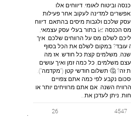
נסה וביטוח לאומי. דיווחים אלו
פשרים למדינה לעקוב אחר פעילות
סק שלכם ולגבות מיסים בהתאם. דיווח
ס הכנסה 📈 בתור בעלי עסק עצמאי,
יכם לשלם מס על הרווחים שלכם. איך
 עובד? במקום לשלם את הכל בסוף
נה, משלמים קצת כל חודש. אז מה
צם משלמים, כל כמה זמן ואיך עושים
 זה? 🤔 תשלום חודשי קטן ("מקדמה").
כום נקבע לפי כמה אתם צפויים
רוויח השנה. אם אתם מרוויחים יותר או
ות, ניתן לעדכן את...
26
4547