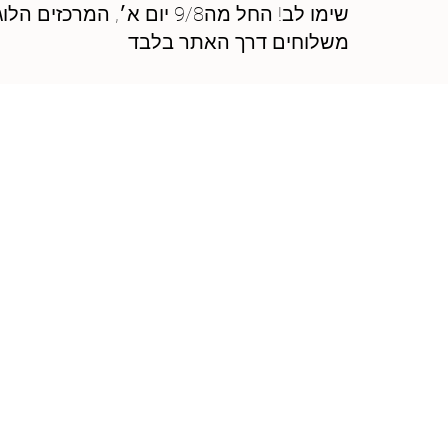
שימו לב! החל מה9/8 יום 
משלוחים דרך האתר בלבד
בלוג
ברוכים הבאים לבלוג הוולטרים!
כאן תוכלו לצפות בכל הכתבות 
ממגוון תחומים שונים ומעניינים וב
בונוסים, השלבים הפרקטיים לפת
עצמאי, ועד לטיפים חשובים למשל