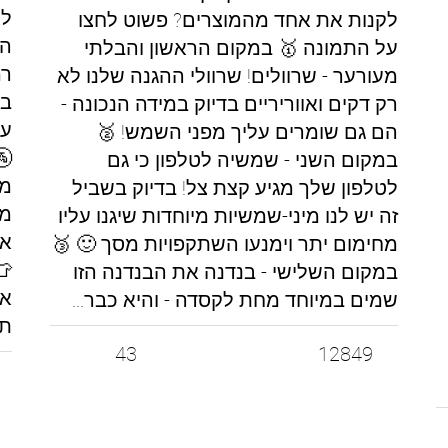
לא
לקנות את אחד מהמוצרים? פשוט לחצו
הח
על התמונה 🥇 במקום הראשון והבלתי
רמ
מעורער - שרוולים! שרוולי ההגנה שלנו לא
בש
רק דקים ואווריריים בדיוק במידה הנכונה -
על
הם גם שומרים עליך מפני השמש! 🥈
🚰
במקום השני - שמשיה לטלפון כי גם
מה
לטלפון שלך מגיע קצת צל! בדיוק בשביל
מו
זה יש לנו מיני-שמשיות מיוחדות שיגנו עליו
אי
מחימום יתר וימנעו השתקפויות מסך 🙂 🥉
👕
במקום השלישי - בנדנה את הבנדנה הזו
או
שמים במיוחד מחת לקסדה - והיא כבר...
תו
43
12849