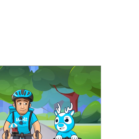
שווה לעקוב ולקרוא!
24 בנוב׳ 2025
זמן קריאה 3 דקות
עוסק מורשה או חברה בע״מ
לפניכם, שימו 💙
אמ״לק: המדינה עברה למערכת אחידה שנקר
חשבוניות מעל סכום מוגדר יקבלו מספר ה
והעסק שלך רשום במע״מ אילת, אין צורך 
למערכת "חשבוניות ישראל" 👇 הכנו סרטונ