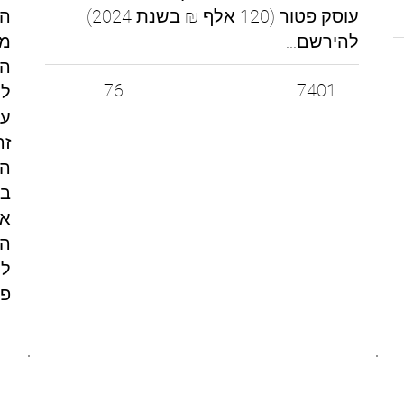
עוסק פטור (120 אלף ₪ בשנת 2024)
הכ
להירשם...
מא
הע
76
7401
למ
על
זה
הש
בע
את
הס
לה
פח